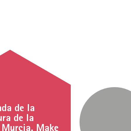
ada de la
ura de la
 Murcia. Make