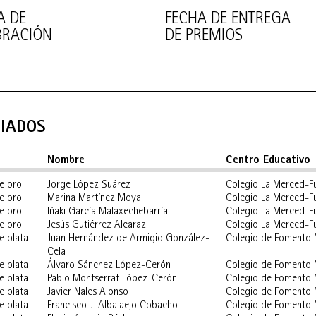
A DE
FECHA DE ENTREGA
BRACIÓN
DE PREMIOS
IADOS
Nombre
Centro Educativo
e oro
Jorge López Suárez
Colegio La Merced-F
e oro
Marina Martínez Moya
Colegio La Merced-F
e oro
Iñaki García Malaxechebarría
Colegio La Merced-F
e oro
Jesús Gutiérrez Alcaraz
Colegio La Merced-F
e plata
Juan Hernández de Armigio González-
Colegio de Fomento
Cela
e plata
Álvaro Sánchez López-Cerón
Colegio de Fomento
e plata
Pablo Montserrat López-Cerón
Colegio de Fomento
e plata
Javier Nales Alonso
Colegio de Fomento
e plata
Francisco J. Albalaejo Cobacho
Colegio de Fomento