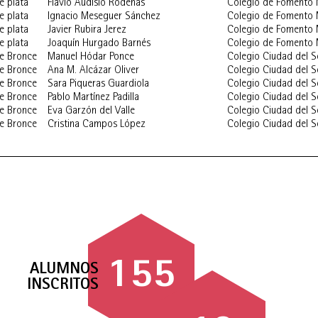
e plata
Flavio Audisio Ródenas
Colegio de Fomento
e plata
Ignacio Meseguer Sánchez
Colegio de Fomento
e plata
Javier Rubira Jerez
Colegio de Fomento
e plata
Joaquín Hurgado Barnés
Colegio de Fomento
e Bronce
Manuel Hódar Ponce
Colegio Ciudad del So
e Bronce
Ana M. Alcázar Oliver
Colegio Ciudad del So
e Bronce
Sara Piqueras Guardiola
Colegio Ciudad del So
e Bronce
Pablo Martínez Padilla
Colegio Ciudad del So
e Bronce
Eva Garzón del Valle
Colegio Ciudad del So
e Bronce
Cristina Campos López
Colegio Ciudad del So
155
ALUMNOS
INSCRITOS