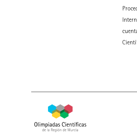
Proce
Intern
cuent
Cientí