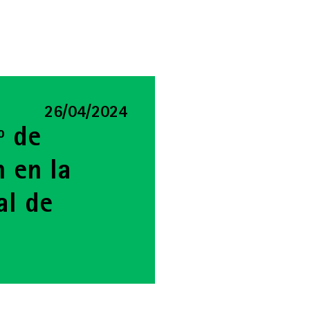
26/04/2024
º de
n en la
al de