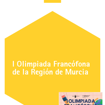
I Olimpiada Francófona
de la Región de Murcia