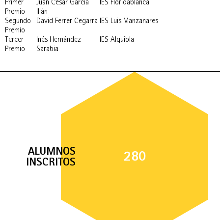
Primer
Juan César García
IES Floridablanca
Premio
Illán
Segundo
David Ferrer Cegarra
IES Luis Manzanares
Premio
Tercer
Inés Hernández
IES Alquibla
Premio
Sarabia
ALUMNOS
280
INSCRITOS