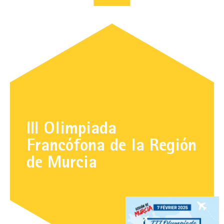
III Olimpiada
Francófona de la Región
de Murcia