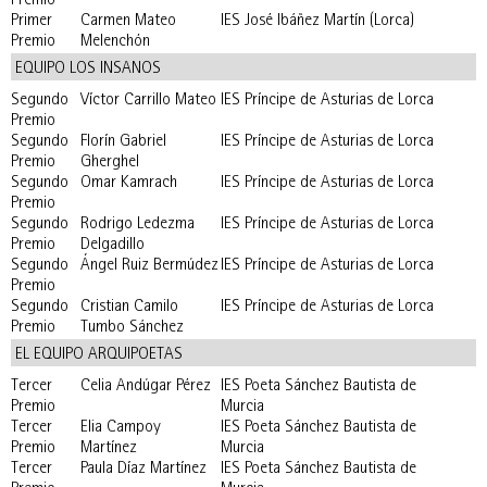
Premio
Primer
Carmen Mateo
IES José Ibáñez Martín (Lorca)
Premio
Melenchón
EQUIPO LOS INSANOS
Segundo
Víctor Carrillo Mateo
IES Príncipe de Asturias de Lorca
Premio
Segundo
Florín Gabriel
IES Príncipe de Asturias de Lorca
Premio
Gherghel
Segundo
Omar Kamrach
IES Príncipe de Asturias de Lorca
Premio
Segundo
Rodrigo Ledezma
IES Príncipe de Asturias de Lorca
Premio
Delgadillo
Segundo
Ángel Ruiz Bermúdez
IES Príncipe de Asturias de Lorca
Premio
Segundo
Cristian Camilo
IES Príncipe de Asturias de Lorca
Premio
Tumbo Sánchez
EL EQUIPO ARQUIPOETAS
Tercer
Celia Andúgar Pérez
IES Poeta Sánchez Bautista de
Premio
Murcia
Tercer
Elia Campoy
IES Poeta Sánchez Bautista de
Premio
Martínez
Murcia
Tercer
Paula Díaz Martínez
IES Poeta Sánchez Bautista de