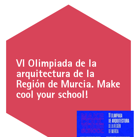
VI Olimpiada de la
arquitectura de la
Región de Murcia. Make
cool your school!