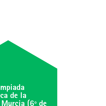
impiada
ca de la
 Murcia (6º de