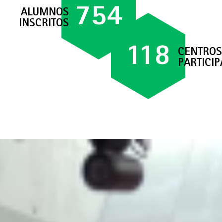
754
ALUMNOS
INSCRITOS
118
CENTROS
PARTICI