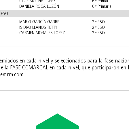
CLOE MOLINA LÓPEZ
6.º Primaria
DANIELA ROCA LUZÓN
6.º Primaria
- ESO
MARIO GARCÍA GARRE
2.º ESO
ISIDRO LLANOS TETTY
2.º ESO
CARMEN MORALES LÓPEZ
2.º ESO
remiados en cada nivel y seleccionados para la fase nacio
 de la FASE COMARCAL en cada nivel, que participaron en l
semrm.com