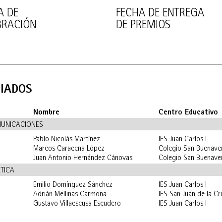
A DE
FECHA DE ENTREGA
BRACIÓN
DE PREMIOS
IADOS
Nombre
Centro Educativo
MUNICACIONES
Pablo Nicolás Martínez
IES Juan Carlos I
Marcos Caracena López
Colegio San Buenave
Juan Antonio Hernández Cánovas
Colegio San Buenave
TICA
Emilio Domínguez Sánchez
IES Juan Carlos I
Adrián Mellinas Carmona
IES San Juan de la C
Gustavo Villaescusa Escudero
IES Juan Carlos I