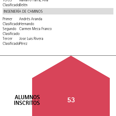
Tercer
Navarro Parra, Ana
Clasificado
Belén
INGENIERÍA DE CAMINOS
Primer
Andrés Aranda
Clasificado
Hernando
Segundo
Carmen Meca Franco
Clasificado
Tercer
Jose Luis Rivera
Clasificado
Pérez
ALUMNOS
53
INSCRITOS