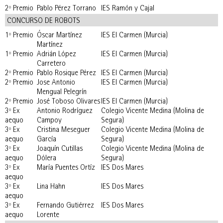
2º Premio
Pablo Pérez Torrano
IES Ramón y Cajal
CONCURSO DE ROBOTS
1º Premio
Óscar Martínez
IES El Carmen (Murcia)
Martínez
1º Premio
Adrián López
IES El Carmen (Murcia)
Carretero
2º Premio
Pablo Rosique Pérez
IES El Carmen (Murcia)
2º Premio
Jose Antonio
IES El Carmen (Murcia)
Mengual Pelegrín
2º Premio
José Toboso Olivares
IES El Carmen (Murcia)
3º Ex
Antonio Rodríguez
Colegio Vicente Medina (Molina de
aequo
Campoy
Segura)
3º Ex
Cristina Meseguer
Colegio Vicente Medina (Molina de
aequo
García
Segura)
3º Ex
Joaquín Cutillas
Colegio Vicente Medina (Molina de
aequo
Dólera
Segura)
3º Ex
María Puentes Ortíz
IES Dos Mares
aequo
3º Ex
Lina Hahn
IES Dos Mares
aequo
3º Ex
Fernando Gutiérrez
IES Dos Mares
aequo
Lorente