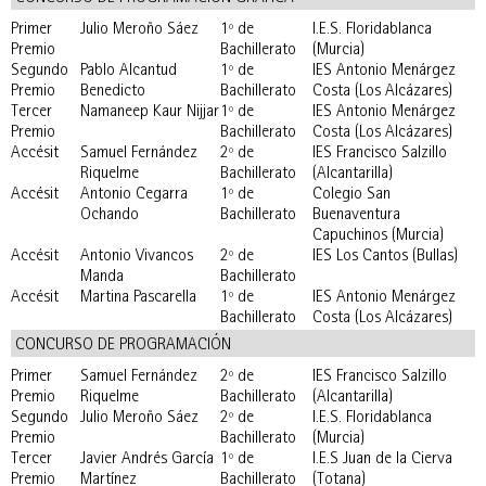
Primer
Julio Meroño Sáez
1º de
I.E.S. Floridablanca
Premio
Bachillerato
(Murcia)
Segundo
Pablo Alcantud
1º de
IES Antonio Menárgez
Premio
Benedicto
Bachillerato
Costa (Los Alcázares)
Tercer
Namaneep Kaur Nijjar
1º de
IES Antonio Menárgez
Premio
Bachillerato
Costa (Los Alcázares)
Accésit
Samuel Fernández
2º de
IES Francisco Salzillo
Riquelme
Bachillerato
(Alcantarilla)
Accésit
Antonio Cegarra
1º de
Colegio San
Ochando
Bachillerato
Buenaventura
Capuchinos (Murcia)
Accésit
Antonio Vivancos
2º de
IES Los Cantos (Bullas)
Manda
Bachillerato
Accésit
Martina Pascarella
1º de
IES Antonio Menárgez
Bachillerato
Costa (Los Alcázares)
CONCURSO DE PROGRAMACIÓN
Primer
Samuel Fernández
2º de
IES Francisco Salzillo
Premio
Riquelme
Bachillerato
(Alcantarilla)
Segundo
Julio Meroño Sáez
2º de
I.E.S. Floridablanca
Premio
Bachillerato
(Murcia)
Tercer
Javier Andrés García
1º de
I.E.S Juan de la Cierva
Premio
Martínez
Bachillerato
(Totana)