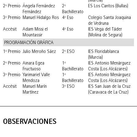
(Murcia)
2º Premio
Ángela Fernández
2º
ES Los Cantos (Bullas)
Fernández
Bachillerato
3º Premio
Manuel Hidalgo Ros
4º Eso
Colegio Santa Joaquina
de Vedruna
Accésit
Adam Missi el
4º Eso
IES Vega del Táder
Mountassir
(Molina de Segura)
PROGRAMACIÓN GRÁFICA
1º Premio
Julio Meroño Sáez
2º ESO
IES Floridablanca
(Murcia)
2º Premio
Ainara Egea
1º
IES Antonio Menárguez
Fructuoso
Bachillerato
Costa (Los Alcázares)
3º Premio
Yarimariel Valle
1º
IES Antonio Menárguez
Mendoza
Bachillerato
Costa (Los Alcázares)
Accésit
Manuel Marín
3º ESO
IES San Juan de la Cruz
Martínez
(Caravaca de La Cruz)
OBSERVACIONES