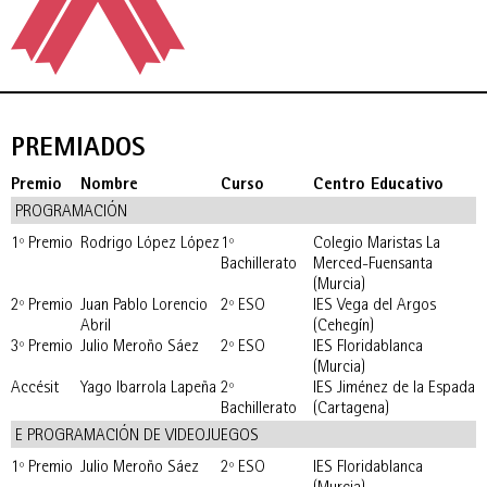
PREMIADOS
Premio
Nombre
Curso
Centro Educativo
PROGRAMACIÓN
1º Premio
Rodrigo López López
1º
Colegio Maristas La
Bachillerato
Merced-Fuensanta
(Murcia)
2º Premio
Juan Pablo Lorencio
2º ESO
IES Vega del Argos
Abril
(Cehegín)
3º Premio
Julio Meroño Sáez
2º ESO
IES Floridablanca
(Murcia)
Accésit
Yago Ibarrola Lapeña
2º
IES Jiménez de la Espada
Bachillerato
(Cartagena)
E PROGRAMACIÓN DE VIDEOJUEGOS
1º Premio
Julio Meroño Sáez
2º ESO
IES Floridablanca