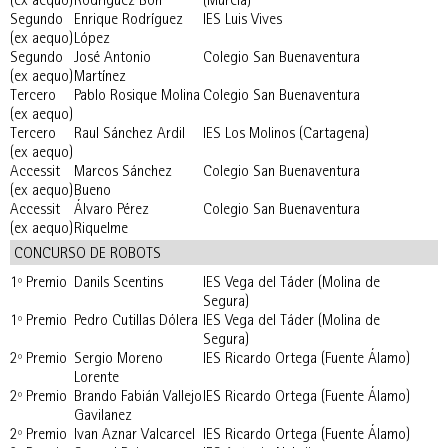
(ex aequo)
Rodriguez Bon
(Murcia)
Segundo
Enrique Rodríguez
IES Luis Vives
(ex aequo)
López
Segundo
José Antonio
Colegio San Buenaventura
(ex aequo)
Martínez
Tercero
Pablo Rosique Molina
Colegio San Buenaventura
(ex aequo)
Tercero
Raul Sánchez Ardil
IES Los Molinos (Cartagena)
(ex aequo)
Accessit
Marcos Sánchez
Colegio San Buenaventura
(ex aequo)
Bueno
Accessit
Álvaro Pérez
Colegio San Buenaventura
(ex aequo)
Riquelme
CONCURSO DE ROBOTS
1º Premio
Danils Scentins
IES Vega del Táder (Molina de
Segura)
1º Premio
Pedro Cutillas Dólera
IES Vega del Táder (Molina de
Segura)
2º Premio
Sergio Moreno
IES Ricardo Ortega (Fuente Álamo)
Lorente
2º Premio
Brando Fabián Vallejo
IES Ricardo Ortega (Fuente Álamo)
Gavilanez
2º Premio
Ivan Aznar Valcarcel
IES Ricardo Ortega (Fuente Álamo)