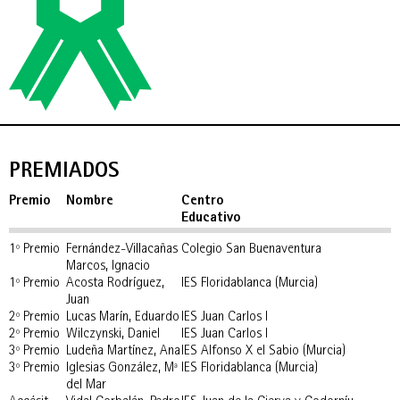
PREMIADOS
Premio
Nombre
Centro
Educativo
1º Premio
Fernández-Villacañas
Colegio San Buenaventura
Marcos, Ignacio
1º Premio
Acosta Rodríguez,
IES Floridablanca (Murcia)
Juan
2º Premio
Lucas Marín, Eduardo
IES Juan Carlos I
2º Premio
Wilczynski, Daniel
IES Juan Carlos I
3º Premio
Ludeña Martínez, Ana
IES Alfonso X el Sabio (Murcia)
3º Premio
Iglesias González, Mª
IES Floridablanca (Murcia)
del Mar