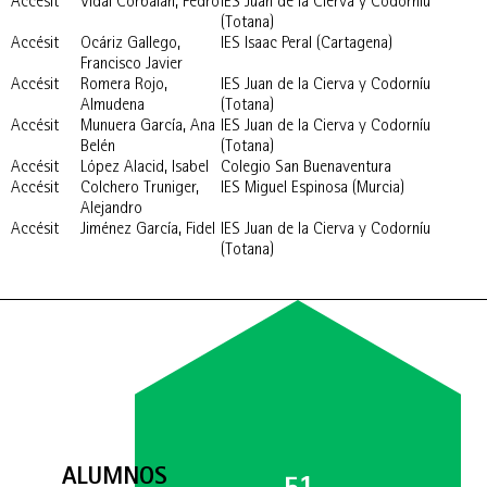
Accésit
Vidal Corbalán, Pedro
IES Juan de la Cierva y Codorníu
(Totana)
Accésit
Ocáriz Gallego,
IES Isaac Peral (Cartagena)
Francisco Javier
Accésit
Romera Rojo,
IES Juan de la Cierva y Codorníu
Almudena
(Totana)
Accésit
Munuera García, Ana
IES Juan de la Cierva y Codorníu
Belén
(Totana)
Accésit
López Alacid, Isabel
Colegio San Buenaventura
Accésit
Colchero Truniger,
IES Miguel Espinosa (Murcia)
Alejandro
Accésit
Jiménez García, Fidel
IES Juan de la Cierva y Codorníu
(Totana)
ALUMNOS