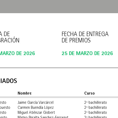
A DE
FECHA DE ENTREGA
BRACIÓN
DE PREMIOS
 MARZO DE 2026
25 DE MARZO DE 2026
IADOS
Nombre
Curso
esto
Jaime García Varcárcel
2º bachillerato
puesto
Carmen Buendía López
2º bachillerato
esto
Miguel Atiénzar Gisbert
2º bachillerato
uesto
Mateo Peralta Sanchez-Ferragut
2º bachillerato