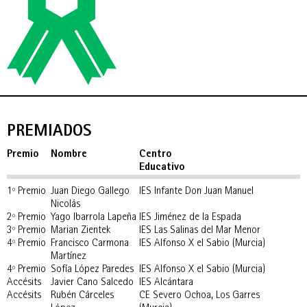
PREMIADOS
Premio
Nombre
Centro
Educativo
1º Premio
Juan Diego Gallego
IES Infante Don Juan Manuel
Nicolás
2º Premio
Yago Ibarrola Lapeña
IES Jiménez de la Espada
3º Premio
Marian Zientek
IES Las Salinas del Mar Menor
4º Premio
Francisco Carmona
IES Alfonso X el Sabio (Murcia)
Martínez
4º Premio
Sofía López Paredes
IES Alfonso X el Sabio (Murcia)
Accésits
Javier Cano Salcedo
IES Alcántara
Accésits
Rubén Cárceles
CE Severo Ochoa, Los Garres