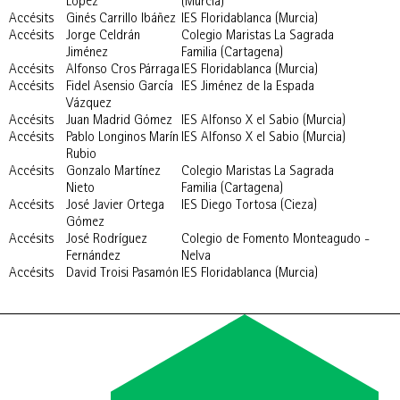
López
(Murcia)
Accésits
Ginés Carrillo Ibáñez
IES Floridablanca (Murcia)
Accésits
Jorge Celdrán
Colegio Maristas La Sagrada
Jiménez
Familia (Cartagena)
Accésits
Alfonso Cros Párraga
IES Floridablanca (Murcia)
Accésits
Fidel Asensio García
IES Jiménez de la Espada
Vázquez
Accésits
Juan Madrid Gómez
IES Alfonso X el Sabio (Murcia)
Accésits
Pablo Longinos Marín
IES Alfonso X el Sabio (Murcia)
Rubio
Accésits
Gonzalo Martínez
Colegio Maristas La Sagrada
Nieto
Familia (Cartagena)
Accésits
José Javier Ortega
IES Diego Tortosa (Cieza)
Gómez
Accésits
José Rodríguez
Colegio de Fomento Monteagudo -
Fernández
Nelva
Accésits
David Troisi Pasamón
IES Floridablanca (Murcia)