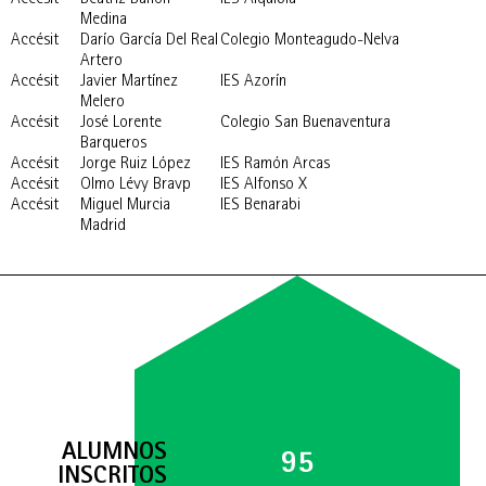
Accésit
Beatriz Bañón
IES Alquibla
Medina
Accésit
Darío García Del Real
Colegio Monteagudo-Nelva
Artero
Accésit
Javier Martínez
IES Azorín
Melero
Accésit
José Lorente
Colegio San Buenaventura
Barqueros
Accésit
Jorge Ruiz López
IES Ramón Arcas
Accésit
Olmo Lévy Bravp
IES Alfonso X
Accésit
Miguel Murcia
IES Benarabi
Madrid
ALUMNOS
95
INSCRITOS