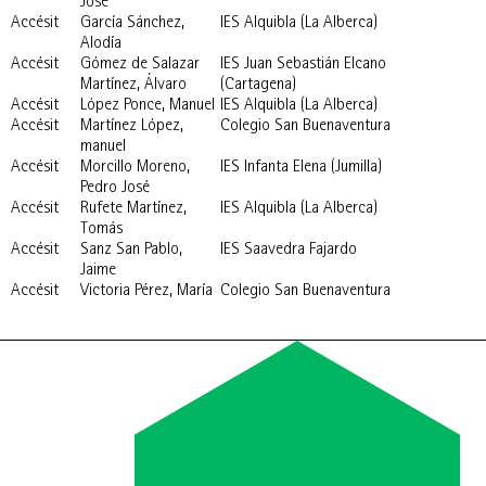
José
Accésit
García Sánchez,
IES Alquibla (La Alberca)
Alodía
Accésit
Gómez de Salazar
IES Juan Sebastián Elcano
Martínez, Álvaro
(Cartagena)
Accésit
López Ponce, Manuel
IES Alquibla (La Alberca)
Accésit
Martínez López,
Colegio San Buenaventura
manuel
Accésit
Morcillo Moreno,
IES Infanta Elena (Jumilla)
Pedro José
Accésit
Rufete Martínez,
IES Alquibla (La Alberca)
Tomás
Accésit
Sanz San Pablo,
IES Saavedra Fajardo
Jaime
Accésit
Victoria Pérez, María
Colegio San Buenaventura