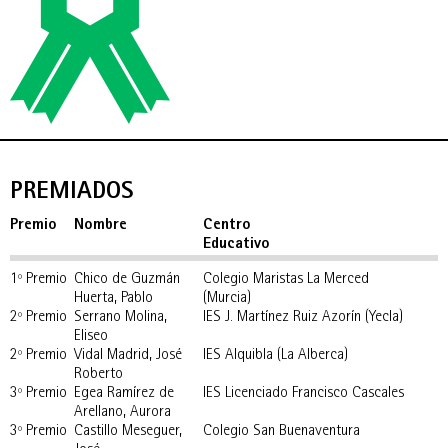
PREMIADOS
Premio
Nombre
Centro
Educativo
1º Premio
Chico de Guzmán
Colegio Maristas La Merced
Huerta, Pablo
(Murcia)
2º Premio
Serrano Molina,
IES J. Martínez Ruiz Azorín (Yecla)
Eliseo
2º Premio
Vidal Madrid, José
IES Alquibla (La Alberca)
Roberto
3º Premio
Egea Ramírez de
IES Licenciado Francisco Cascales
Arellano, Aurora
3º Premio
Castillo Meseguer,
Colegio San Buenaventura